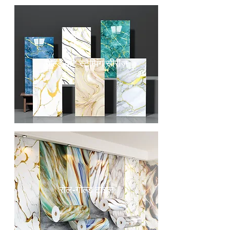
गोल्ड हॉट स्टैम्पिंग सीरीज़
रोल-गोल्ड टाइल