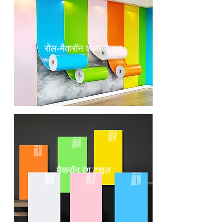
रोल-मैकरॉन कलर टाइल
मैकरॉन रंग टाइल