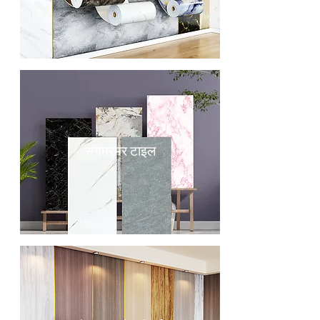
संगमरमर टाइल