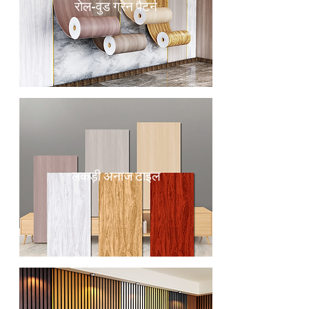
रोल-वुड ग्रेन पैटर्न
लकड़ी अनाज टाइल