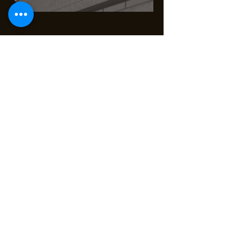
Главная
О нас
Продукты
Связаться с нами
Продукты
Наклейки на плитку
Маслостойкие настенные
наклейки
Наклейки на пол
Оконная пленка
Электростатическая защитная
пленка для стен
Связаться с нами