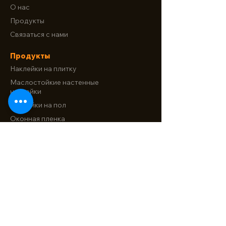
О нас
Продукты
Связаться с нами
Продукты
Наклейки на плитку
Маслостойкие настенные
наклейки
Наклейки на пол
Оконная пленка
Электростатическая защитная
пленка для стен
Связаться с нами
Китай, провинция Чжэцзян, город
Вэньчжоу, город Лунган, улица
Сунтао, дом 88
info@dewdecor.com