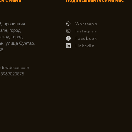
ся с нами
Подписывайтесь на нас
й, провинция
Whatsapp
зян, город
​Instagram
чжоу, город
Facebook
ан, улица Сунтао,
LinkedIn
88
@dewdecor.com
18969020875