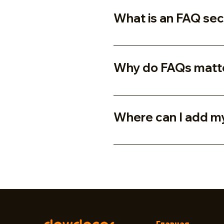
What is an FAQ sec
An FAQ section can be used t
are your opening hours?", or 
Why do FAQs matt
FAQs are a great way to help 
better navigation experience.
Where can I add m
FAQs can be added to any pag