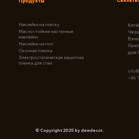
Связать
Продукты
Наклейки на плитку
Кита
Маслостойкие настенные
Чжэц
наклейки
Вэнь
Наклейки на пол
Лунг
Оконная пленка
дом 
Электростатическая защитная
пленка для стен
info
+86 
© Copyright 2025 by dewdecor.