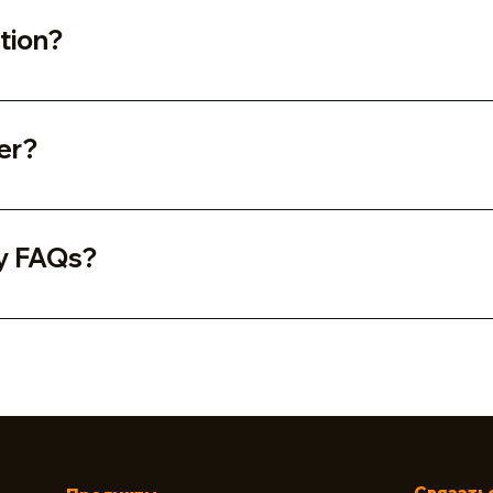
tion?
o quickly answer common questions about your business lik
"How can I book a service?".
er?
site visitors find quick answers to common questions about 
y FAQs?
e on your site or to your Wix mobile app, giving access to