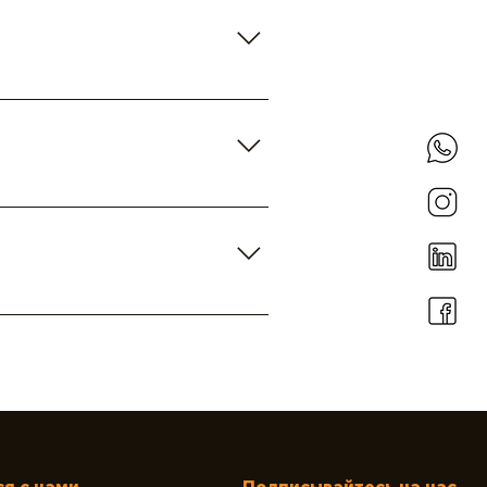
e "Where do you ship to?", "What
your business and create a
 members on the go.