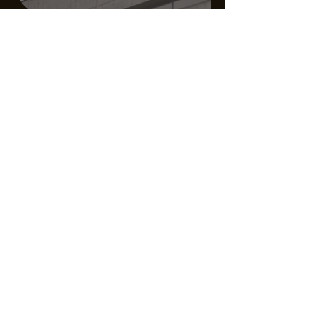
मुखपृष्ठ
हमारे बारे में
उत्पादों
हमसे संपर्क करें
उत्पादों
टाइल दीवार स्टिकर
तेल-रोधी दीवार स्टिकर
फर्श स्टिकर
खिड़कियों पर लगाने वाली फिल्म
इलेक्ट्रोस्टेटिक दीवार रक्षक फिल्म
हमसे संपर्क करें
चीन के झेजियांग प्रांत के वेनझोउ शहर के लोंगगांग
जिले में सोंगताओ रोड पर भवन संख्या 88