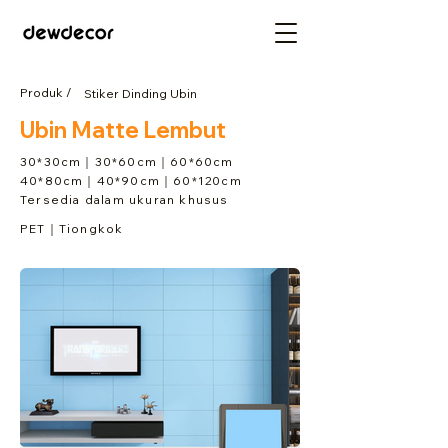
Produk /
Stiker Dinding Ubin
Ubin Matte Lembut
30*30cm｜30*60cm｜60*60cm
40*80cm｜40*90cm｜60*120cm
Tersedia dalam ukuran khusus
PET｜Tiongkok