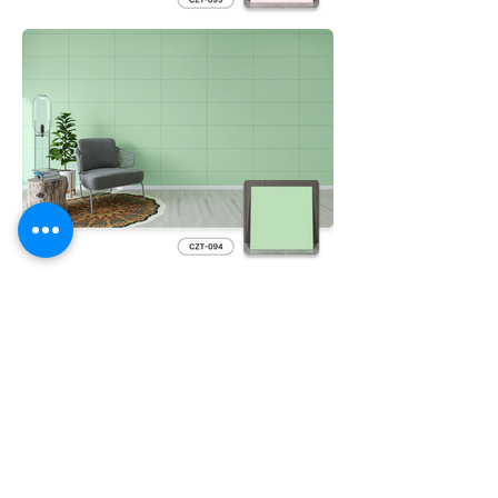
Film Sebelumnya
Film Berikutnya
Jangan Ragu
untuk
Menghubungi Kami
Silakan hubungi kami untuk detail produk
lebih lanjut