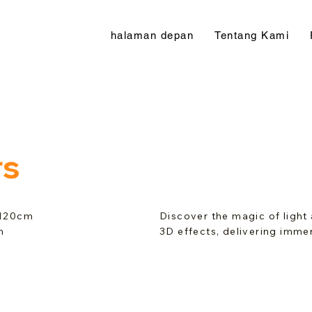
halaman depan
Tentang Kami
rs
120cm
Discover the magic of light
m
3D effects, delivering imme