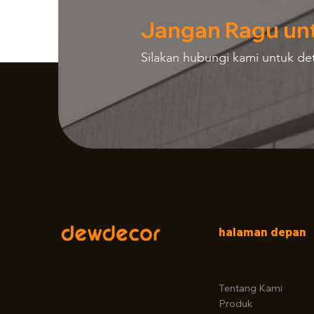
Jangan Ragu un
Silakan hubungi kami untuk deta
halaman depan
Tentang Kami
Produk