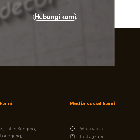
Hubungi kami
 kami
Media sosial kami
8, Jalan Songtao,
Whatsapp
 Longgang,
​Instagram