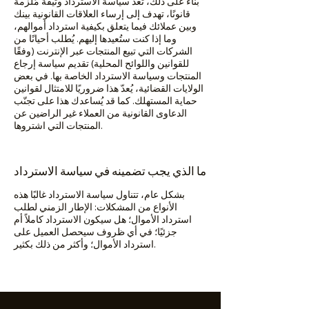
بناءً على ذلك، تُعدّ سياسة الاسترداد وثيقةً مُلزمةً
قانونًا، تهدف إلى إرساء العلاقات القانونية بينك
وبين عملائك فيما يتعلق بكيفية استرداد أموالهم،
وما إذا كنت ستُعيدها إليهم. يُطلب أحيانًا من
الشركات التي تبيع المنتجات عبر الإنترنت (وفقًا
للقوانين واللوائح المحلية) تقديم سياسة إرجاع
المنتجات وسياسة الاسترداد الخاصة بها. في بعض
الولايات القضائية، يُعدّ هذا ضروريًا للامتثال لقوانين
حماية المستهلك. كما قد يُساعدك هذا على تجنّب
الدعاوى القانونية من العملاء غير الراضين عن
المنتجات التي اشتروها.
ما الذي يجب تضمينه في سياسة الاسترداد
بشكل عام، تتناول سياسة الاسترداد غالبًا هذه
الأنواع من المشكلات: الإطار الزمني لطلب
استرداد الأموال؛ هل سيكون الاسترداد كاملاً أم
جزئيًا؛ في أي ظروف سيحصل العميل على
استرداد الأموال؛ وأكثر من ذلك بكثير.