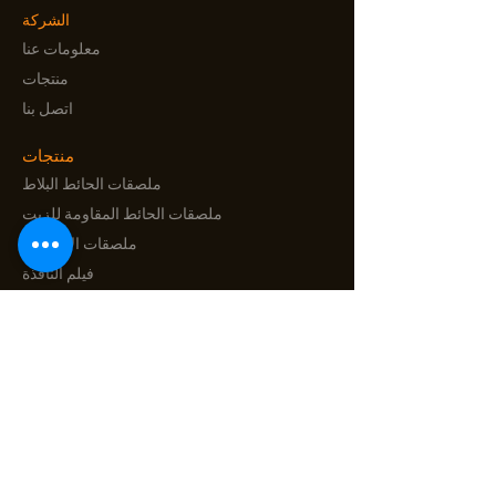
الشركة
معلومات عنا
منتجات
اتصل بنا
منتجات
ملصقات الحائط البلاط
ملصقات الحائط المقاومة للزيت
ملصقات الأرضيات
فيلم النافذة
فيلم حماية الحائط الكهروستاتيكي
اتصل بنا
رقم 88، شارع سونغتاو، مدينة لونغانغ، ونزهو،
مقاطعة تشجيانغ، الصين
harriet@dewdecor.com
shirley@dewdecor.com