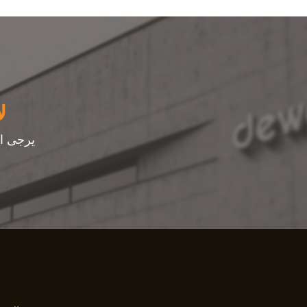
ل
يرجى ال