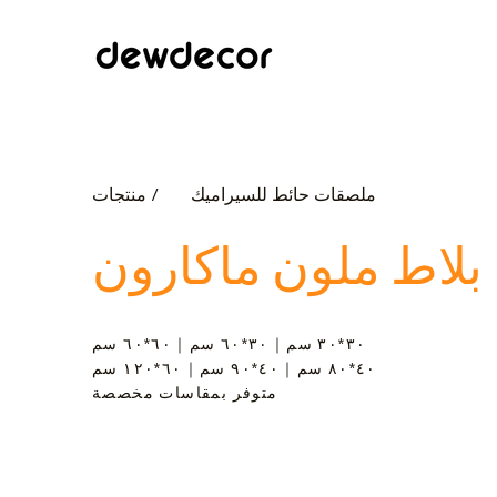
ملصقات حائط للسيراميك
منتجات /
بلاط ملون ماكارون
٣٠*٣٠ سم｜٣٠*٦٠ سم｜٦٠*٦٠ سم
٤٠*٨٠ سم｜٤٠*٩٠ سم｜٦٠*١٢٠ سم
متوفر بمقاسات مخصصة